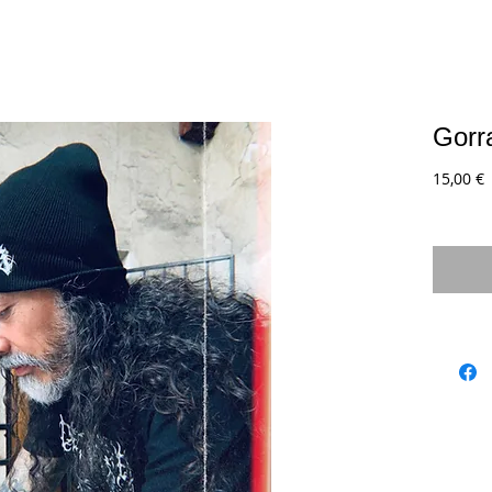
Gorr
P
15,00 €