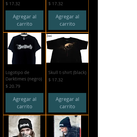
Precio
Precio
$ 17.32
$ 17.32
Agregar al
Agregar al
carrito
carrito
Logotipo de
Skull t-shirt (black)
Darktimes (negro)
Precio
$ 17.32
Precio
$ 20.79
Agregar al
Agregar al
carrito
carrito