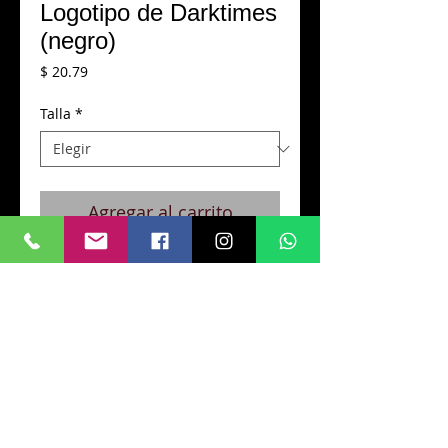
Logotipo de Darktimes
(negro)
Precio
$ 20.79
Talla
*
Agregar al carrito
Diseño de logotipo Darktimes en
camiseta negra
CONTACTO