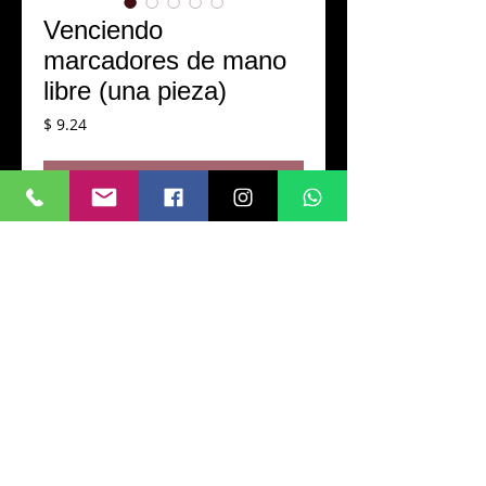
Venciendo
marcadores de mano
libre (una pieza)
Precio
$ 9.24
Agotado
Colección especial Beating twin marker
de La Mano del Mal.
Una pieza.
CONTACTO
DEVOLUCIÓN Y POLÍTICA
PREGUNTAS MAS FREQUENTES