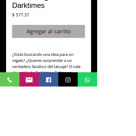
Darktimes
Precio
$ 577.37
Agregar al carrito
¿Estás buscando una idea para un
regalo? ¿Quieres sorprender a un
verdadero fanático del tatuaje? El vale
de regalo de Darktimes Tattoo es
definitivamente lo que necesitas. ¡Elija el
monto del bono que prefiera y solicítelo
en línea o recójalo en persona en
nuestro estudio! Los vales son válidos
durante 12 meses desde la compra y se
pueden canjear en cualquier artista del
estudio.